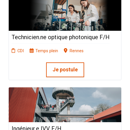
Technicien.ne optique photonique F/H
CDI
Temps plein
Rennes
Je postule
Ingénieur.e IVV F/H